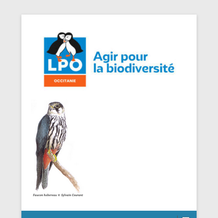
Agir pour la Biodiversité
LPO Occitanie DT Aveyron