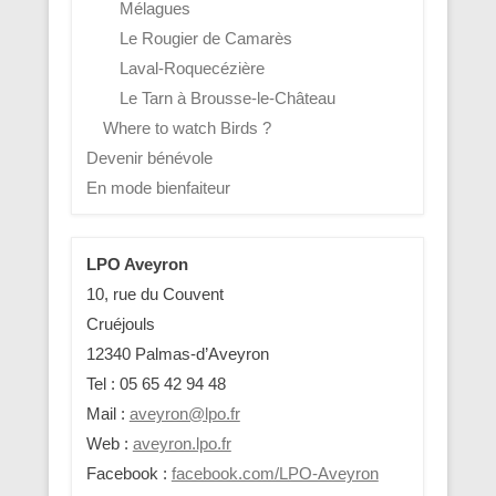
Mélagues
Le Rougier de Camarès
Laval-Roquecézière
Le Tarn à Brousse-le-Château
Where to watch Birds ?
Devenir bénévole
En mode bienfaiteur
LPO Aveyron
10, rue du Couvent
Cruéjouls
12340 Palmas-d’Aveyron
Tel : 05 65 42 94 48
Mail :
aveyron@lpo.fr
Web :
aveyron.lpo.fr
Facebook :
facebook.com/LPO-Aveyron