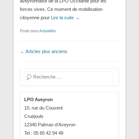
aveyronnaise de la LPO Occitanie pour les
forces vives. Ce moment de mobilisation
citoyenne pour
Lire la suite →
Posté dans
Actualités
Navigation dans les articles
←
Articles plus anciens
Recherche
LPO Aveyron
10, rue du Couvent
Cruéjouls
12340 Palmas-d’Aveyron
Tel : 05 65 42 94 48