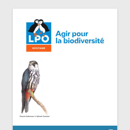
Agir pour la Biodiversité
LPO Occitanie DT Aveyron