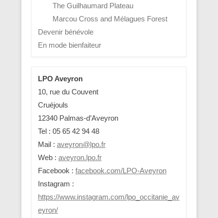
The Guilhaumard Plateau
Marcou Cross and Mélagues Forest
Devenir bénévole
En mode bienfaiteur
LPO Aveyron
10, rue du Couvent
Cruéjouls
12340 Palmas-d’Aveyron
Tel : 05 65 42 94 48
Mail :
aveyron@lpo.fr
Web :
aveyron.lpo.fr
Facebook :
facebook.com/LPO-Aveyron
Instagram :
https://www.instagram.com/lpo_occitanie_av
eyron/