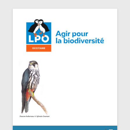
Agir pour la Biodiversité
LPO Occitanie DT Aveyron