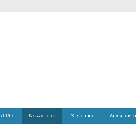
r pour la Biodiversité
PO Occitanie DT Aveyron
a LPO
Nos actions
S’informer
Agir à nos c