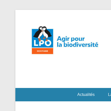
Agi
L
Actualités
L