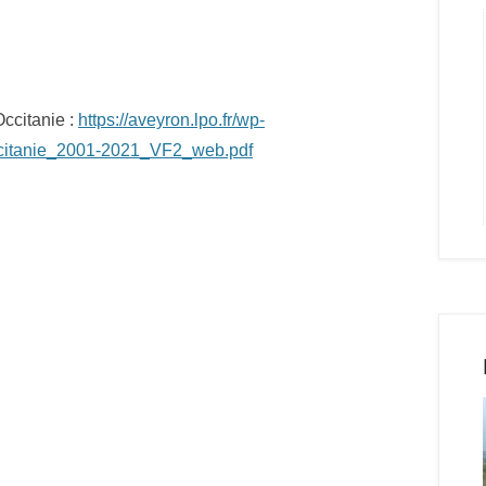
citanie :
https://aveyron.lpo.fr/wp-
citanie_2001-2021_VF2_web.pdf