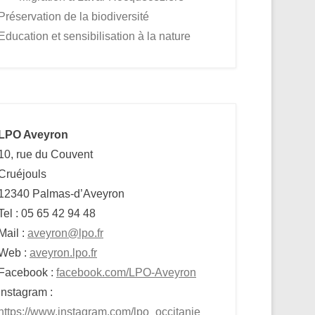
Préservation de la biodiversité
Education et sensibilisation à la nature
LPO Aveyron
10, rue du Couvent
Cruéjouls
12340 Palmas-d’Aveyron
Tel : 05 65 42 94 48
Mail :
aveyron@lpo.fr
Web :
aveyron.lpo.fr
Facebook :
facebook.com/LPO-Aveyron
Instagram :
https://www.instagram.com/lpo_occitanie_