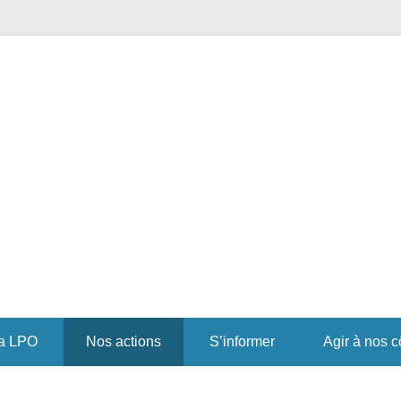
r pour la Biodiversité
PO Occitanie DT Aveyron
a LPO
Nos actions
S’informer
Agir à nos c