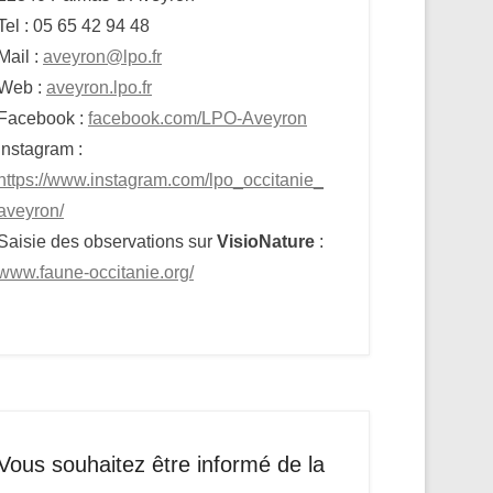
Tel : 05 65 42 94 48
Mail :
aveyron@lpo.fr
Web :
aveyron.lpo.fr
Facebook :
facebook.com/LPO-Aveyron
Instagram :
https://www.instagram.com/lpo_occitanie_
aveyron/
Saisie des observations sur
VisioNature
:
www.faune-occitanie.org/
Vous souhaitez être informé de la