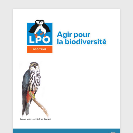
Agir pour la Biodiversité
LPO Occitanie DT Aveyron