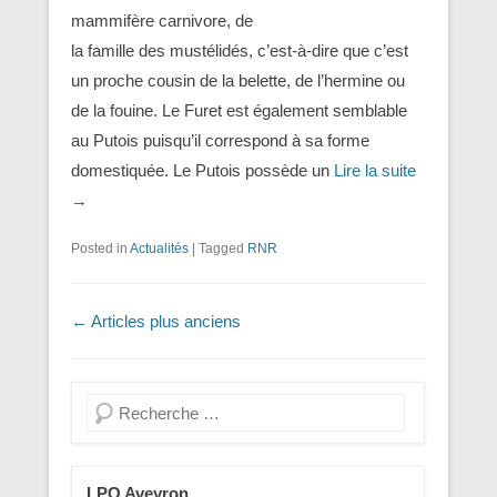
mammifère carnivore, de
la famille des mustélidés, c’est-à-dire que c’est
un proche cousin de la belette, de l’hermine ou
de la fouine. Le Furet est également semblable
au Putois puisqu’il correspond à sa forme
domestiquée. Le Putois possède un
Lire la suite
→
Posted in
Actualités
|
Tagged
RNR
Navigation dans les articles
←
Articles plus anciens
Recherche
LPO Aveyron