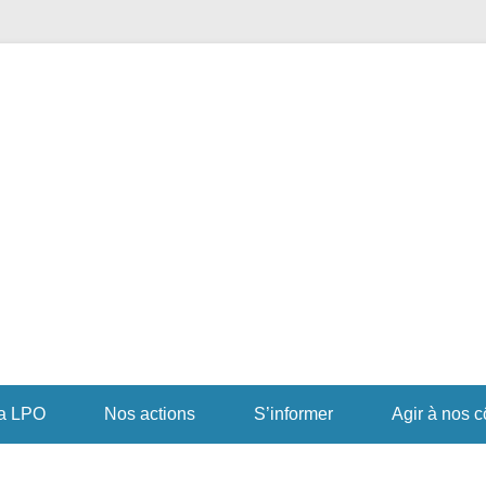
r pour la Biodiversité
PO Occitanie DT Aveyron
a LPO
Nos actions
S’informer
Agir à nos c