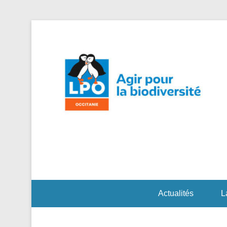
Agi
L
Actualités
L