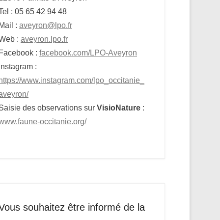
Tel : 05 65 42 94 48
Mail :
aveyron@lpo.fr
Web :
aveyron.lpo.fr
Facebook :
facebook.com/LPO-Aveyron
Instagram :
https://www.instagram.com/lpo_occitanie_
aveyron/
Saisie des observations sur
VisioNature
:
www.faune-occitanie.org/
Vous souhaitez être informé de la