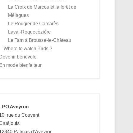
La Croix de Marcou et la forêt de
Mélagues
Le Rougier de Camarès
Laval-Roquecézière
Le Tarn à Brousse-le-Château
Where to watch Birds ?
Devenir bénévole
En mode bienfaiteur
LPO Aveyron
10, rue du Couvent
Cruéjouls
12340 Palmas-d’Aveyron