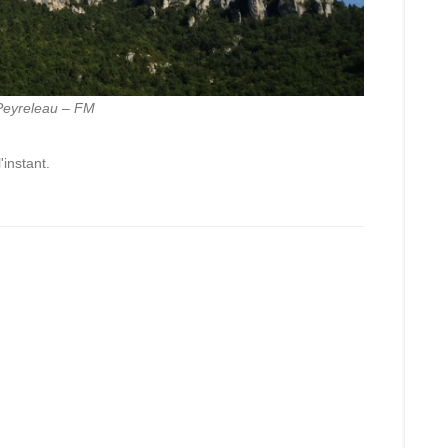
Peyreleau – FM
'instant.