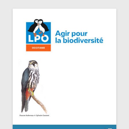
Agir pour la Biodiversité
LPO Occitanie DT Aveyron