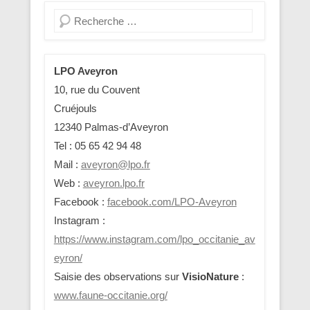
Recherche
LPO Aveyron
10, rue du Couvent
Cruéjouls
12340 Palmas-d’Aveyron
Tel : 05 65 42 94 48
Mail :
aveyron@lpo.fr
Web :
aveyron.lpo.fr
Facebook :
facebook.com/LPO-Aveyron
Instagram :
https://www.instagram.com/lpo_occitanie_av
eyron/
Saisie des observations sur
VisioNature
:
www.faune-occitanie.org/