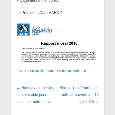
engagement à nos côtés.
Le Président, Alain HARDY.
Posted in
Actualités
|
Tagged
Assemblée générale
Navigation dans les articles
←
Nous avons besoin
Séminaire « Trame des
de votre aide pour
milieux ouverts » – 18
continuer notre action
avril 2019
→