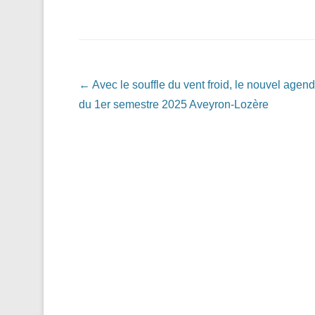
Navigation dans les articles
←
Avec le souffle du vent froid, le nouvel agen
du 1er semestre 2025 Aveyron-Lozère