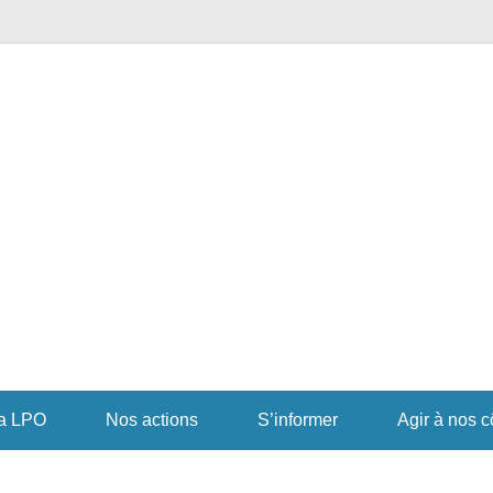
r pour la Biodiversité
PO Occitanie DT Aveyron
a LPO
Nos actions
S’informer
Agir à nos c