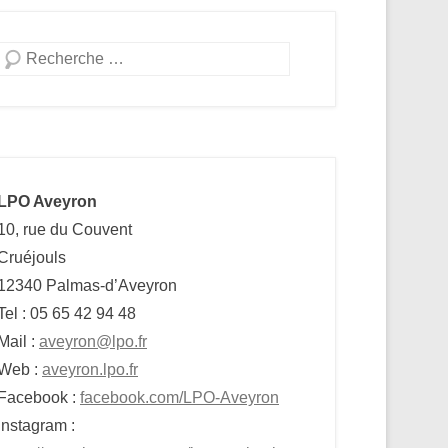
Recherche
LPO Aveyron
10, rue du Couvent
Cruéjouls
12340 Palmas-d’Aveyron
Tel : 05 65 42 94 48
Mail :
aveyron@lpo.fr
Web :
aveyron.lpo.fr
Facebook :
facebook.com/LPO-Aveyron
Instagram :