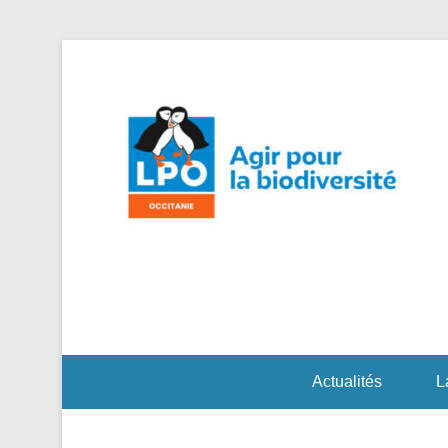
Agi
L
Actualités
L