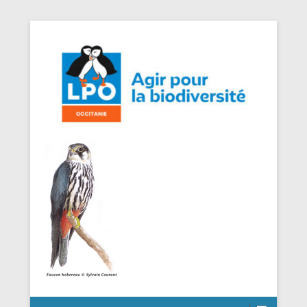
Agir pour la Biodiversité
LPO Occitanie DT Aveyron