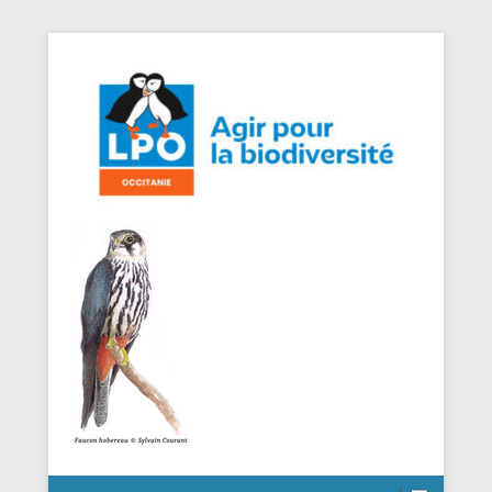
Agir pour la Biodiversité
LPO Occitanie DT Aveyron