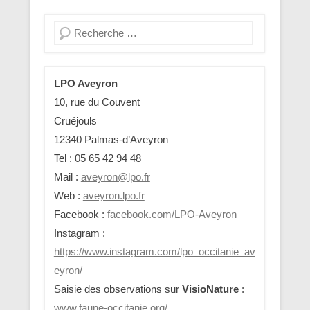
Recherche
LPO Aveyron
10, rue du Couvent
Cruéjouls
12340 Palmas-d’Aveyron
Tel : 05 65 42 94 48
Mail :
aveyron@lpo.fr
Web :
aveyron.lpo.fr
Facebook :
facebook.com/LPO-Aveyron
Instagram :
https://www.instagram.com/lpo_occitanie_av
eyron/
Saisie des observations sur
VisioNature
:
www.faune-occitanie.org/